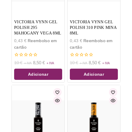
VICTORIA VYNN GEL
VICTORIA VYNN GEL
POLISH 295
POLISH 310 PINK MINA
MAHOGANY VEGA 8ML
8ML
0,43
€
Reembolso em
0,43
€
Reembolso em
cartão
cartão
0
0
10
€
8,50
€
10
€
8,50
€
de
de
5
5
Adicionar
Adicionar