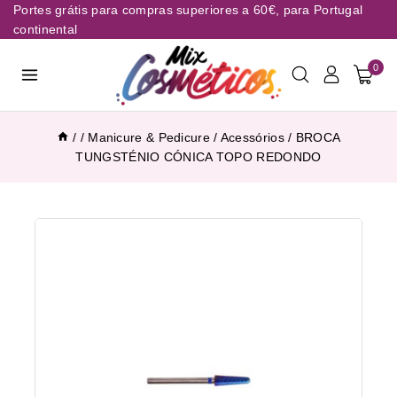
Portes grátis para compras superiores a 60€, para Portugal
continental
0
/
/
Manicure & Pedicure
/
Acessórios
/
BROCA
TUNGSTÉNIO CÓNICA TOPO REDONDO