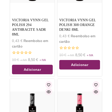
VICTORIA VYNN GEL
VICTORIA VYNN GEL
POLISH 294
POLISH 308 ORANGE
ANTHRACITE SADR
DENKI 8ML
8ML
0,43
€
Reembolso em
0,43
€
Reembolso em
cartão
cartão
0
10
€
8,50
€
de
0
10
€
8,50
€
5
de
Adicionar
5
Adicionar