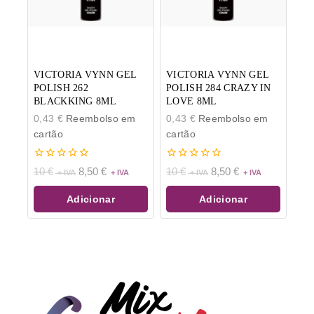
VICTORIA VYNN GEL
VICTORIA VYNN GEL
POLISH 262
POLISH 284 CRAZY IN
BLACKKING 8ML
LOVE 8ML
0,43
€
Reembolso em
0,43
€
Reembolso em
cartão
cartão
0
0
10
€
8,50
€
10
€
8,50
€
de
de
5
5
Adicionar
Adicionar