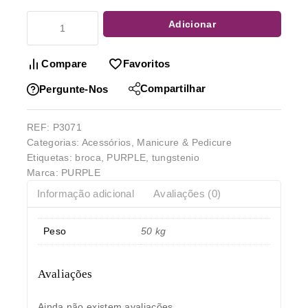
Adicionar
Compare
Favoritos
Compartilhar
Pergunte-Nos
REF:
P3071
Categorias:
Acessórios
,
Manicure & Pedicure
Etiquetas:
broca
,
PURPLE
,
tungstenio
Marca:
PURPLE
Informação adicional
Avaliações (0)
Peso
50 kg
Avaliações
Ainda não existem avaliações.