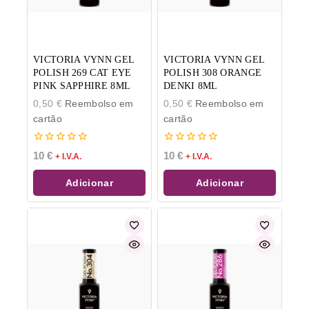
VICTORIA VYNN GEL
VICTORIA VYNN GEL
POLISH 269 CAT EYE
POLISH 308 ORANGE
PINK SAPPHIRE 8ML
DENKI 8ML
0,50
€
Reembolso em
0,50
€
Reembolso em
cartão
cartão
0
0
10
€
10
€
+ I.V.A.
+ I.V.A.
de
de
5
5
Adicionar
Adicionar