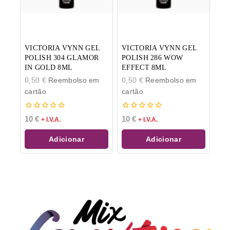
VICTORIA VYNN GEL
VICTORIA VYNN GEL
POLISH 304 GLAMOR
POLISH 286 WOW
IN GOLD 8ML
EFFECT 8ML
0,50
€
Reembolso em
0,50
€
Reembolso em
cartão
cartão
0
0
10
€
10
€
+ I.V.A.
+ I.V.A.
de
de
5
5
Adicionar
Adicionar