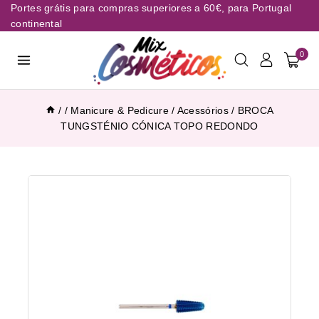
Portes grátis para compras superiores a 60€, para Portugal
continental
0
/
/
Manicure & Pedicure
/
Acessórios
/
BROCA
TUNGSTÉNIO CÓNICA TOPO REDONDO