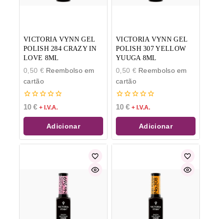
VICTORIA VYNN GEL
VICTORIA VYNN GEL
POLISH 284 CRAZY IN
POLISH 307 YELLOW
LOVE 8ML
YUUGA 8ML
0,50
€
Reembolso em
0,50
€
Reembolso em
cartão
cartão
0
0
10
€
10
€
+ I.V.A.
+ I.V.A.
de
de
5
5
Adicionar
Adicionar