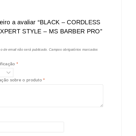
meiro a avaliar “BLACK – CORDLESS
EXPERT STYLE – MS BARBER PRO”
o de email não será publicado.
Campos obrigatórios marcados
ificação
*
iação sobre o produto
*