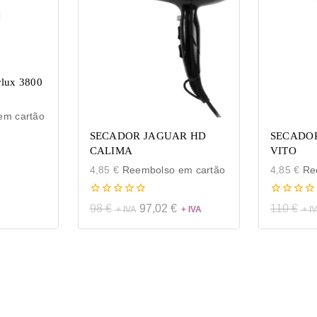
rlux 3800
m cartão
SECADOR JAGUAR HD
SECADO
CALIMA
VITO
4,85
€
Reembolso em cartão
4,85
€
Ree
0
0
98
€
97,02
€
110
€
de
de
5
5