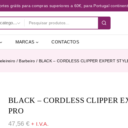
ortes grátis para compras superiores a 60€, para Portugal continent
MARCAS
CONTACTOS
leireiro / Barbeiro
/
BLACK – CORDLESS CLIPPER EXPERT STYL
BLACK – CORDLESS CLIPPER E
PRO
47,56
€
+ I.V.A.