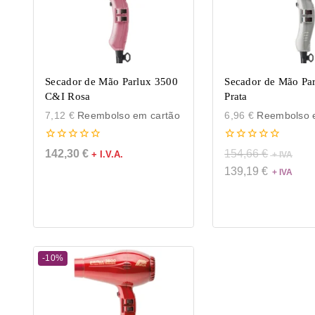
Secador de Mão Parlux 3500
Secador de Mão Pa
C&I Rosa
Prata
7,12
€
Reembolso em cartão
6,96
€
Reembolso e
0
0
142,30
€
154,66
€
+ I.V.A.
de
de
5
5
139,19
€
-10%