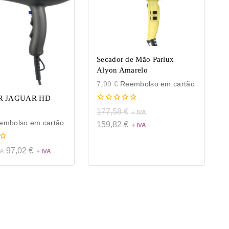
Secador de Mão Parlux
Alyon Amarelo
7,99
€
Reembolso em cartão
R JAGUAR HD
0
177,58
€
de
mbolso em cartão
5
159,82
€
97,02
€