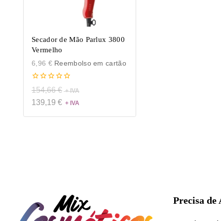
Secador de Mão Parlux 3800
Vermelho
6,96
€
Reembolso em cartão
0
154,66
€
de
5
139,19
€
Precisa de