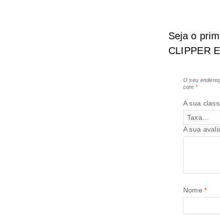
Seja o pri
CLIPPER 
O seu endereç
com
*
A sua class
A sua aval
Nome
*