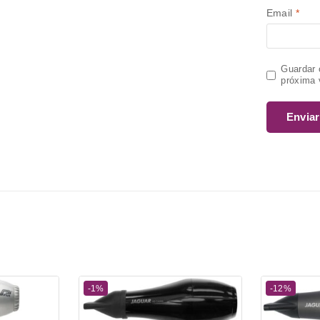
Email
*
Guardar 
próxima 
-1%
-12%