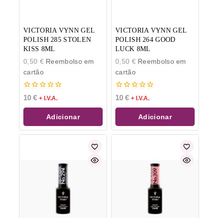
VICTORIA VYNN GEL
VICTORIA VYNN GEL
POLISH 285 STOLEN
POLISH 264 GOOD
KISS 8ML
LUCK 8ML
0,50
€
Reembolso em
0,50
€
Reembolso em
cartão
cartão
0
0
10
€
10
€
+ I.V.A.
+ I.V.A.
de
de
5
5
Adicionar
Adicionar