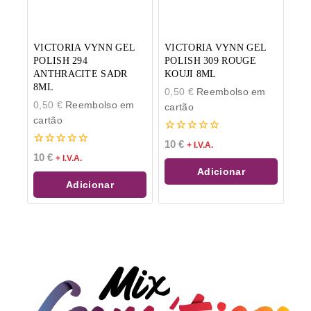
VICTORIA VYNN GEL
VICTORIA VYNN GEL
POLISH 294
POLISH 309 ROUGE
ANTHRACITE SADR
KOUJI 8ML
8ML
0,50
€
Reembolso em
0,50
€
Reembolso em
cartão
cartão
0
10
€
+ I.V.A.
de
0
10
€
+ I.V.A.
5
de
Adicionar
5
Adicionar