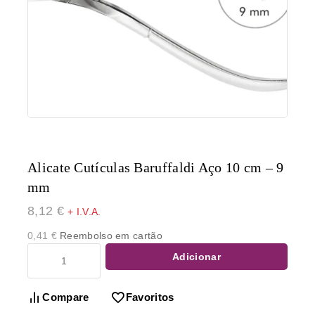
Alicate Cutículas Baruffaldi Aço 10 cm – 9
mm
8,12
€
+ I.V.A.
0,41
€
Reembolso em cartão
Adicionar
Compare
Favoritos