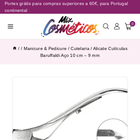
Portes grátis para compras superiores a 60€, para Portugal
continental
0
/
/
Manicure & Pedicure
/
Cutelaria
/
Alicate Cutículas
Baruffaldi Aço 10 cm – 9 mm