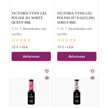
VICTORIA VYNN GEL
VICTORIA VYNN GEL
POLISH 261 WHITE
POLISH 297 DAZZLING
QUEEN 8ML
SIRIUS 8ML
0,50
€
Reembolso em
0,50
€
Reembolso em
cartão
cartão
0
0
10
€
10
€
+ I.V.A.
+ I.V.A.
de
de
5
5
Adicionar
Adicionar