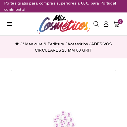
Portes grátis para compras superiores a 60€, para Portugal
continental
0
/
/
Manicure & Pedicure
/
Acessórios
/
ADESIVOS
CIRCULARES 25 MM 80 GRIT