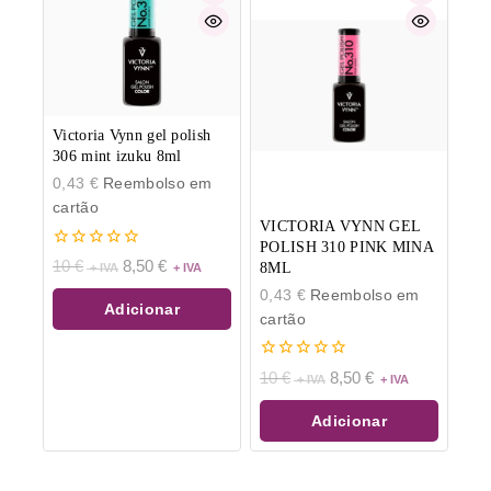
Victoria Vynn gel polish
306 mint izuku 8ml
0,43
€
Reembolso em
cartão
VICTORIA VYNN GEL
POLISH 310 PINK MINA
0
10
€
8,50
€
8ML
de
5
0,43
€
Reembolso em
Adicionar
cartão
0
10
€
8,50
€
de
5
Adicionar