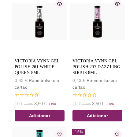
VICTORIA VYNN GEL
VICTORIA VYNN GEL
POLISH 261 WHITE
POLISH 297 DAZZLING
QUEEN 8ML
SIRIUS 8ML
0,43
€
Reembolso em
0,43
€
Reembolso em
cartão
cartão
0
0
10
€
8,50
€
10
€
8,50
€
de
de
5
5
Adicionar
Adicionar
-15%