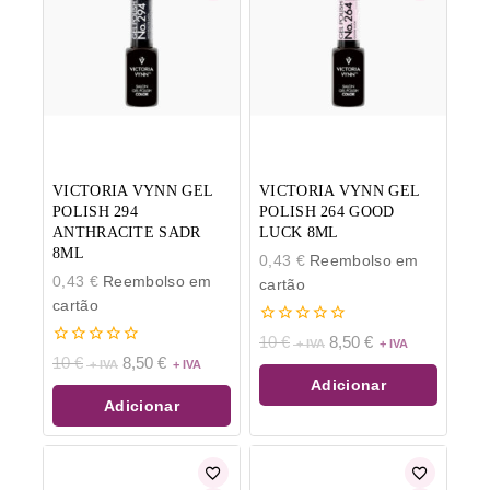
VICTORIA VYNN GEL
VICTORIA VYNN GEL
POLISH 294
POLISH 264 GOOD
ANTHRACITE SADR
LUCK 8ML
8ML
0,43
€
Reembolso em
0,43
€
Reembolso em
cartão
cartão
0
10
€
8,50
€
de
0
10
€
8,50
€
5
de
Adicionar
5
Adicionar