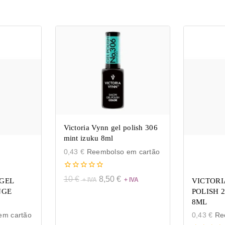
Victoria Vynn gel polish 306
mint izuku 8ml
0,43
€
Reembolso em cartão
0
10
€
8,50
€
GEL
VICTORI
de
NGE
POLISH 
5
8ML
m cartão
0,43
€
Ree