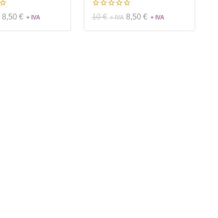
0
8,50
€
10
€
8,50
€
de
5