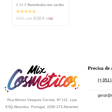
0,43
€
Reembolso em cartão
0
10
€
8,50
€
de
5
Precisa de
(+351)
geral@
Rua Afonso Vasques Correia, Nº 111, Loja
ESQ Abrantes, Portugal, 2200-275 Abrantes