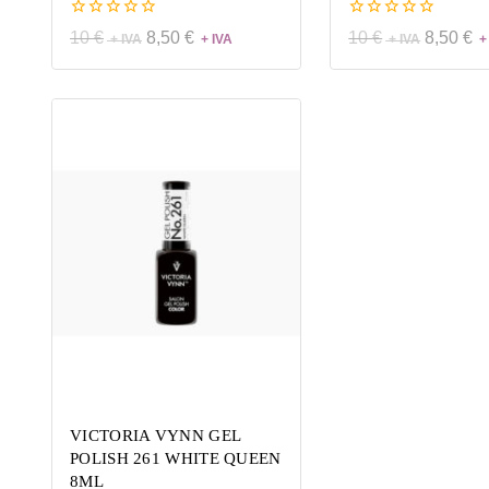
0
0
10
€
8,50
€
10
€
8,50
€
de
de
5
5
VICTORIA VYNN GEL
POLISH 261 WHITE QUEEN
8ML