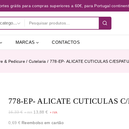
ortes grátis para compras superiores a 60€, para Portugal continent
MARCAS
CONTACTOS
re & Pedicure
/
Cutelaria
/
778-EP- ALICATE CUTICULAS C/ESPATU
778-EP- ALICATE CUTICULAS C
16,33
€
13,88
€
0,69
€
Reembolso em cartão