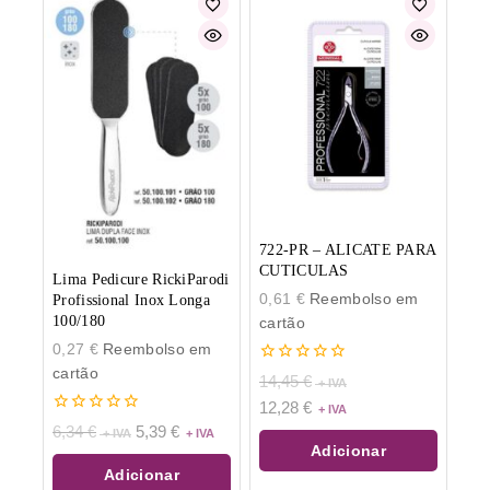
722-PR – ALICATE PARA
CUTICULAS
Lima Pedicure RickiParodi
0,61
€
Reembolso em
Profissional Inox Longa
100/180
cartão
0,27
€
Reembolso em
cartão
0
14,45
€
de
12,28
€
5
0
6,34
€
5,39
€
de
Adicionar
5
Adicionar