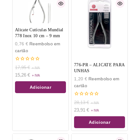
Alicate Cutículas Mundial
778 Inox 10 cm – 9 mm
0,76
€
Reembolso em
cartão
776-PR – ALICATE PARA
0
17,95
€
de
UNHAS
15,26
€
5
1,20
€
Reembolso em
cartão
Adicionar
0
28,13
€
de
23,91
€
5
Adicionar