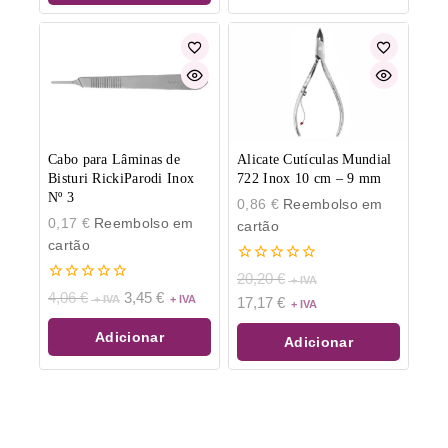
Cabo para Lâminas de
Alicate Cutículas Mundial
Bisturi RickiParodi Inox
722 Inox 10 cm – 9 mm
Nº 3
0,86
€
Reembolso em
0,17
€
Reembolso em
cartão
cartão
0
20,20
€
de
0
4,06
€
3,45
€
17,17
€
5
de
5
Adicionar
Adicionar