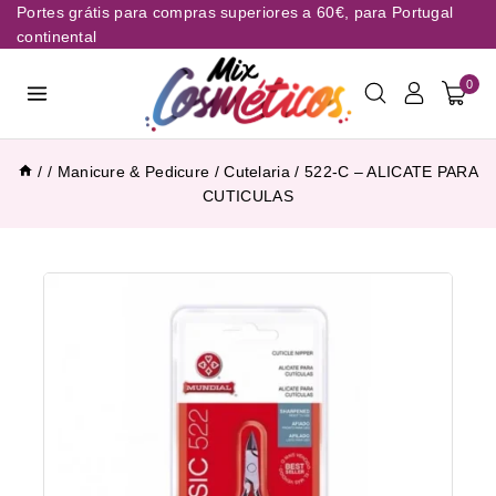
Portes grátis para compras superiores a 60€, para Portugal
continental
0
/
/
Manicure & Pedicure
/
Cutelaria
/
522-C – ALICATE PARA
CUTICULAS