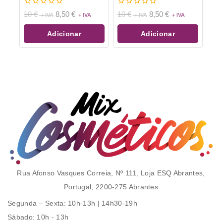
0
0
10
€
8,50
€
10
€
8,50
€
de
de
5
5
Adicionar
Adicionar
Rua Afonso Vasques Correia, Nº 111, Loja ESQ Abrantes,
Portugal, 2200-275 Abrantes
Segunda – Sexta
: 10h-13h | 14h30-19h
Sábado
: 10h - 13h