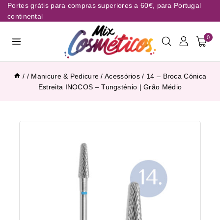
Portes grátis para compras superiores a 60€, para Portugal
continental
0
/
/
Manicure & Pedicure
/
Acessórios
/
14 – Broca Cónica
Estreita INOCOS – Tungsténio | Grão Médio