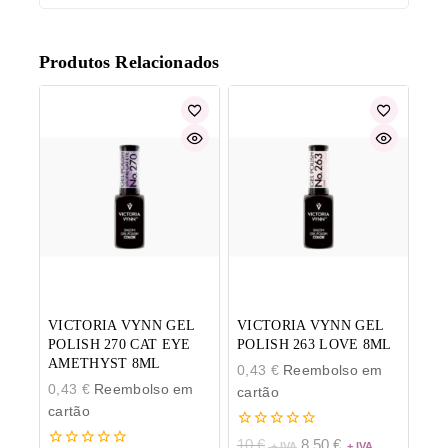
Produtos Relacionados
VICTORIA VYNN GEL
VICTORIA VYNN GEL
POLISH 270 CAT EYE
POLISH 263 LOVE 8ML
AMETHYST 8ML
0,43
€
Reembolso em
0,43
€
Reembolso em
cartão
cartão
0
10
€
8,50
€