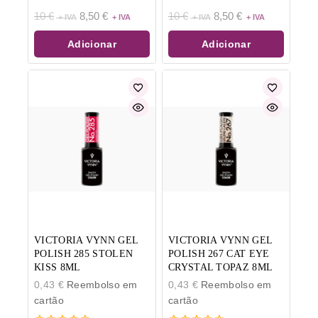
0
0
10
€
8,50
€
10
€
8,50
€
de
de
5
5
Adicionar
Adicionar
VICTORIA VYNN GEL
VICTORIA VYNN GEL
POLISH 285 STOLEN
POLISH 267 CAT EYE
KISS 8ML
CRYSTAL TOPAZ 8ML
0,43
€
Reembolso em
0,43
€
Reembolso em
cartão
cartão