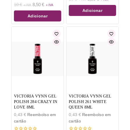
de
0
10
€
8,50
€
5
de
Adicionar
5
Adicionar
VICTORIA VYNN GEL
VICTORIA VYNN GEL
POLISH 284 CRAZY IN
POLISH 261 WHITE
LOVE 8ML
QUEEN 8ML
0,43
€
Reembolso em
0,43
€
Reembolso em
cartão
cartão