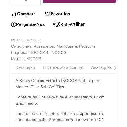
Compare
Favoritos
Compartilhar
Pergunte-Nos
REF:
93.07.015
Categorias:
Acessórios
,
Manicure & Pedicure
Etiquetas:
BROCAS
,
INOCOS
Marca:
INOCOS
Descrição
Informação adicional
Avaliações (0)
A Broca Cónica Estreita INOCOS é ideal para
Moldes F1 e Soft Gel Tips.
Ponteira de Drill revestida em tungsténio e com
grão médio.
Lima e molda formatos, rebaixa e aperfeiçoa a
zona da cutícula. Perfeita para a curvatura “C”.