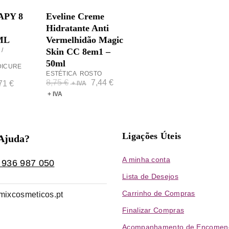
ONAR
ADICIONAR
APY 8
Eveline Creme
Hidratante Anti
ML
Vermelhidão Magic
/
Skin CC 8em1 –
50ml
DICURE
ESTÉTICA
ROSTO
8,75
€
7,44
€
,71
€
Ligações Úteis
 Ajuda?
A minha conta
 936 987 050
Lista de Desejos
Carrinho de Compras
mixcosmeticos.pt
Finalizar Compras
Acompanhamento de Encomen